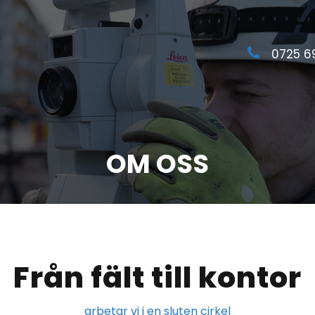
0725 6
OM OSS
Från fält till kontor
arbetar vi i en sluten cirkel