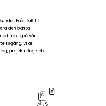
der. Från fält till
verera den bästa
 med fokus på vår
 tillgång. Vi är
ring, projektering och